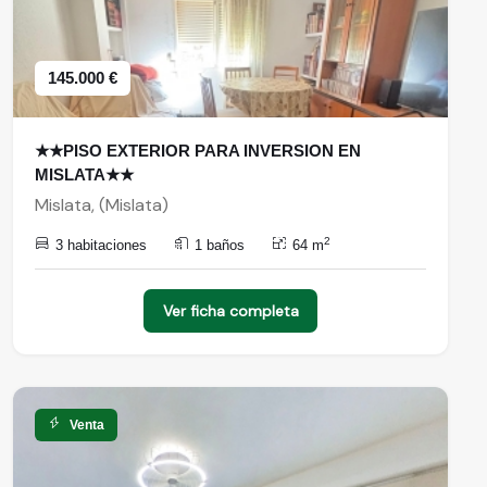
145.000 €
★★PISO EXTERIOR PARA INVERSION EN
MISLATA★★
Mislata, (Mislata)
2
3 habitaciones
1 baños
64 m
Ver ficha completa
Venta