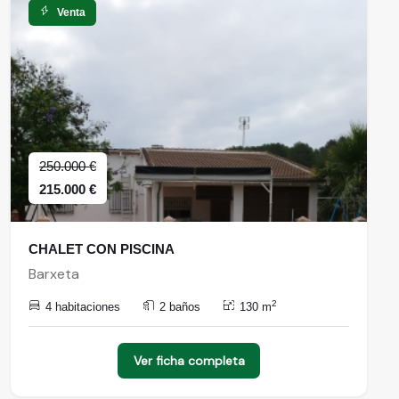
Venta
250.000 €
215.000 €
CHALET CON PISCINA
Barxeta
2
4 habitaciones
2 baños
130 m
Ver ficha completa