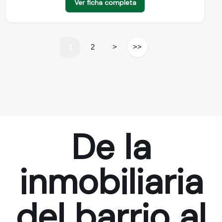
Ver ficha completa
1
2
>
>>
De la
inmobiliaria
del barrio al