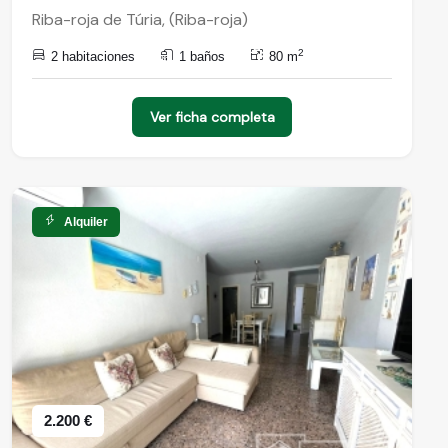
Riba-roja de Túria, (Riba-roja)
2
2 habitaciones
1 baños
80 m
Ver ficha completa
Alquiler
2.200 €