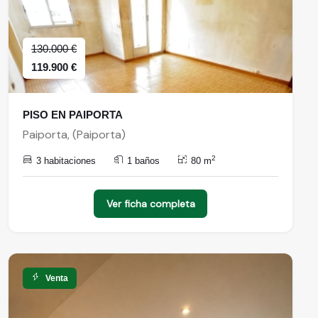
130.000 €
119.900 €
PISO EN PAIPORTA
Paiporta, (Paiporta)
2
3 habitaciones
1 baños
80 m
Ver ficha completa
Venta