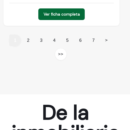
Ver ficha completa
1
2
3
4
5
6
7
>
>>
De la