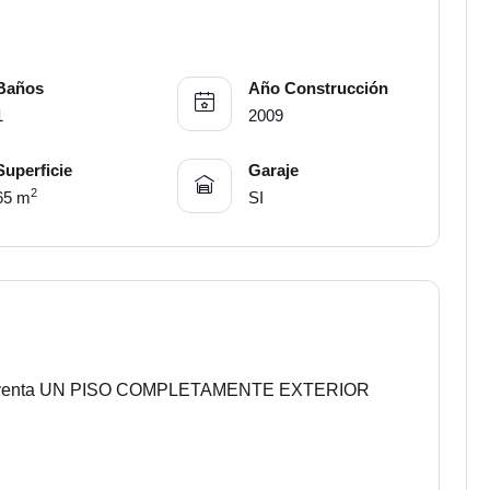
Baños
Año Construcción
1
2009
Superficie
Garaje
2
65 m
SI
n venta UN PISO COMPLETAMENTE EXTERIOR