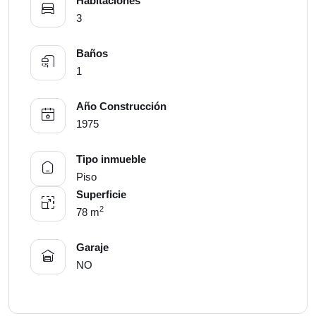
Habitaciones
3
Baños
1
Año Construcción
1975
Tipo inmueble
Piso
Superficie
2
78 m
Garaje
NO