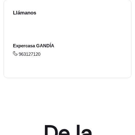
Llámanos
Expercasa GANDÍA
963127120
De la