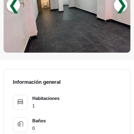
❮
❯
Información general
Habitaciones
1
Baños
0