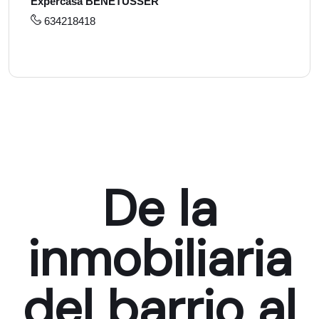
Expercasa BENETUSSER
634218418
De la
inmobiliaria
del barrio al