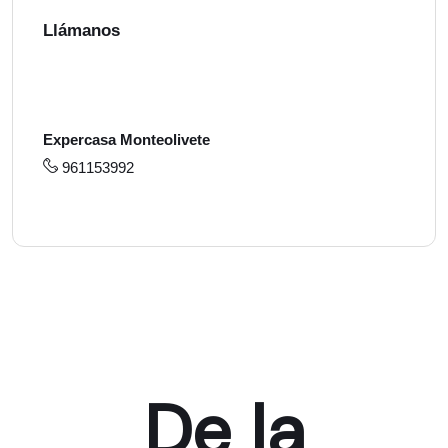
Llámanos
Expercasa Monteolivete
961153992
De la