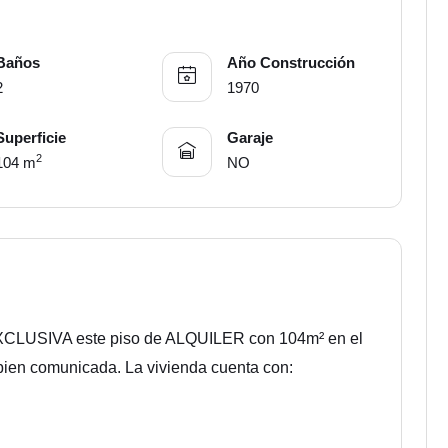
Baños
Año Construcción
2
1970
Superficie
Garaje
2
104 m
NO
LUSIVA este piso de ALQUILER con 104m² en el
bien comunicada. La vivienda cuenta con: