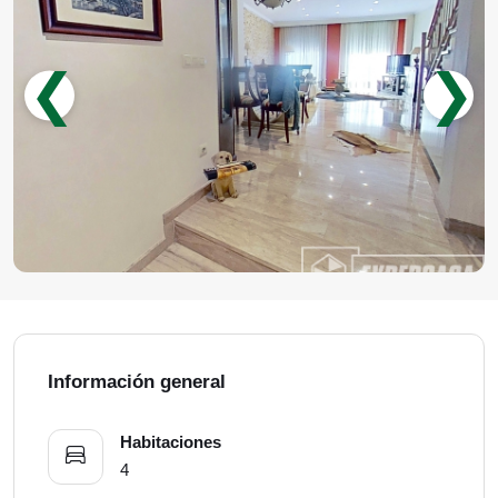
❮
❯
Información general
Habitaciones
4