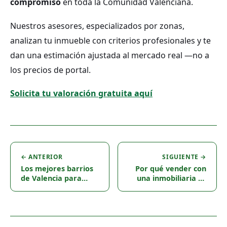
compromiso
en toda la Comunidad Valenciana.
Nuestros asesores, especializados por zonas,
analizan tu inmueble con criterios profesionales y te
dan una estimación ajustada al mercado real —no a
los precios de portal.
Solicita tu valoración gratuita aquí
← ANTERIOR
SIGUIENTE →
Los mejores barrios
Por qué vender con
de Valencia para
una inmobiliaria es
vivir en 2026: La
más rentable que
mega guía por perfil
hacerlo por tu
de comprador
cuenta